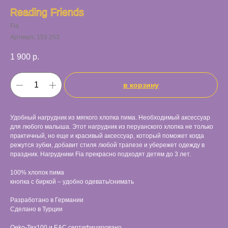
Reading Friends
Fia
Артикул:
153.253
1 900
р.
в корзину
Удобный нагрудник из мягкого хлопка пима. Необходимый аксессуар
для любого малыша. Этот нагрудник из перуанского хлопка не только
практичный, но еще и красивый аксессуар, который поможет когда
режутся зубки, добавит стиля любой трапезе и убережет одежду в
праздник. Нагрудники Fia прекрасно подходят детям до 3 лет.
100% хлопок пима
кнопка с биркой – удобно одевать/снимать
Разработано в Германии
Сделано в Турции
Oeko-Tex100 и EAC сертифицировано